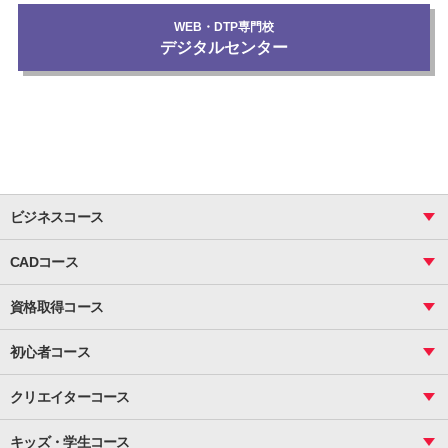
WEB・DTP専門校
デジタルセンター
ビジネスコース
ビジネス基礎_おまとめコース
CADコース
Excel
CAD
表計算（基礎）
資格取得コース
図面作成（基礎）
関数
図面作成（応用）
ピボットテーブル
MOS
マクロ
初心者コース
VBAエキスパート
統計
町内会文書作成
VBA
ビジネス統計
クリエイターコース
案内文書・レター・はがき・POP作成
PowerPoint
CS
Photoshop
資料作成（基礎）
インターネット活用
キッズ・学生コース
基礎