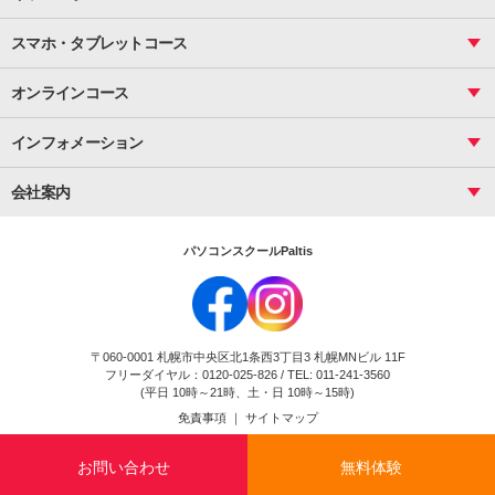
サーティファイ
資料作成（応用）
応用
メール活用
プレゼンスキル
ジュニアプログラミングスクール
日商PC
スマホ・タブレットコース
Illustrator
プライマリー（年長～小２）
Word
ICT
基礎
スタンダード（小３～小６）
スマホ・タブレット（操作方法）
文書作成（基礎）
応用
マインクラフト（年長～小６）
オンラインコース
文書作成（応用）
初めてのLINE
スクラッチ（小１～小６）
HTML/CSS
文書作成（デザイン活用）
Excel基礎
初めてのInstagram
パソコンコース
インフォメーション
InDesign
Access
小学生コース
初めてのTwitter
データベース活用
コース一覧
Webデザイナー
中学生コース
会社案内
Basic
初めてのfacebook
高校生コース
パルティスの特徴
Advance
専門/大学生コース
会社概要
素敵に写真アレンジ
社員研修
パソコンスクールPaltis
法人のお客様
スクール案内
採用情報
時計台校
DigitalCenter
お問い合わせ
ジュニアプログラミングスクール時計台教室
〒060-0001 札幌市中央区北1条西3丁目3 札幌MNビル 11F
ジュニアプログラミングスクール苫小牧沼ノ端教室
フリーダイヤル：0120-025-826 / TEL: 011-241-3560
試験のお申込み
(平日 10時～21時、土・日 10時～15時)
免責事項
｜
サイトマップ
Copyright(c) Flexjapan All rights reserved.
お問い合わせ
無料体験