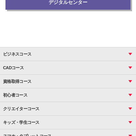
デジタルセンター
ビジネスコース
ビジネス基礎_おまとめコース
CADコース
Excel
CAD
表計算（基礎）
資格取得コース
図面作成（基礎）
関数
図面作成（応用）
ピボットテーブル
MOS
マクロ
初心者コース
VBAエキスパート
統計
町内会文書作成
VBA
ビジネス統計
クリエイターコース
案内文書・レター・はがき・POP作成
PowerPoint
CS
Photoshop
資料作成（基礎）
インターネット活用
キッズ・学生コース
基礎
サーティファイ
資料作成（応用）
応用
メール活用
プレゼンスキル
ジュニアプログラミングスクール
日商PC
スマホ・タブレットコース