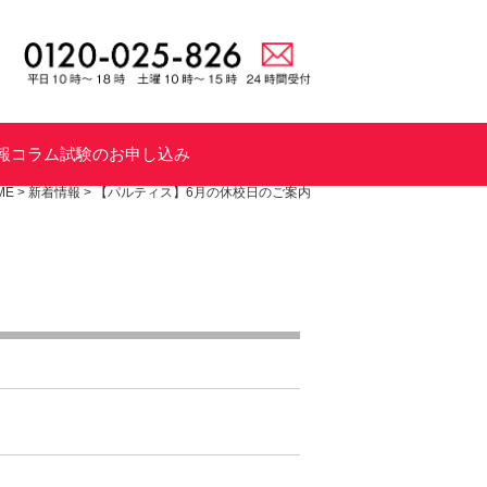
報
コラム
試験のお申し込み
ME
>
新着情報
>
【パルティス】6月の休校日のご案内