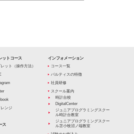
レットコース
インフォメーション
ブレット（操作方法）
コース一覧
E
パルティスの特徴
agram
社員研修
er
スクール案内
時計台校
book
DigitalCenter
アレンジ
ジュニアプログラミングスクー
ル時計台教室
ジュニアプログラミングスクー
ース
ル苫小牧沼ノ端教室