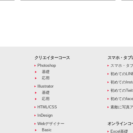
クリエイターコース
スマホ・タブ
Photoshop
スマホ・タ
基礎
初めてのLIN
応用
初めてのInst
Illustrator
初めてのTwitt
基礎
応用
初めてのface
HTML/CSS
素敵に写真
InDesign
オンラインコ
Webデザイナー
Basic
Excel基礎