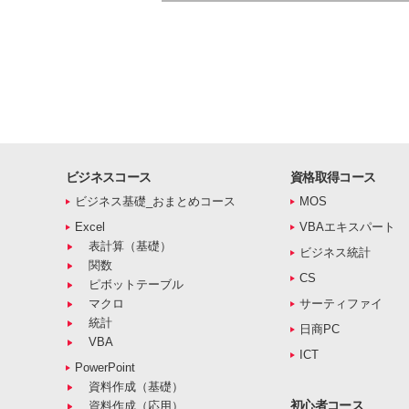
ビジネスコース
資格取得コース
ビジネス基礎_おまとめコース
MOS
Excel
VBAエキスパート
表計算（基礎）
ビジネス統計
関数
CS
ピボットテーブル
マクロ
サーティファイ
統計
日商PC
VBA
ICT
PowerPoint
資料作成（基礎）
初心者コース
資料作成（応用）