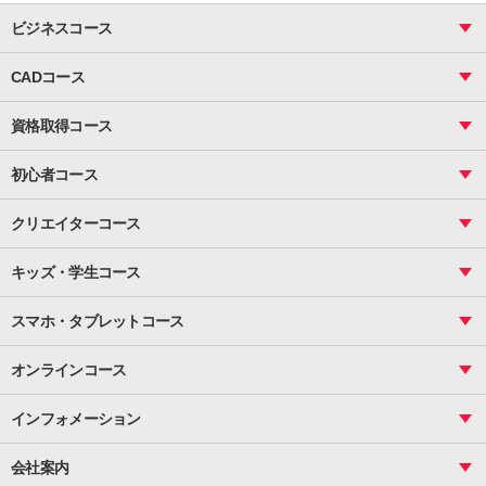
ビジネスコース
ビジネス基礎_おまとめコース
CADコース
Excel
CAD
表計算（基礎）
資格取得コース
図面作成（基礎）
関数
図面作成（応用）
ピボットテーブル
MOS
マクロ
初心者コース
VBAエキスパート
統計
町内会文書作成
VBA
ビジネス統計
クリエイターコース
案内文書・レター・はがき・POP作成
PowerPoint
CS
Photoshop
資料作成（基礎）
インターネット活用
キッズ・学生コース
基礎
サーティファイ
資料作成（応用）
応用
メール活用
プレゼンスキル
ジュニアプログラミングスクール
日商PC
スマホ・タブレットコース
Illustrator
プライマリー（年長～小２）
Word
ICT
基礎
スタンダード（小３～小６）
スマホ・タブレット（操作方法）
文書作成（基礎）
応用
マインクラフト（年長～小６）
オンラインコース
文書作成（応用）
初めてのLINE
スクラッチ（小１～小６）
HTML/CSS
文書作成（デザイン活用）
Excel基礎
初めてのInstagram
パソコンコース
インフォメーション
InDesign
Access
小学生コース
初めてのTwitter
データベース活用
コース一覧
Webデザイナー
中学生コース
会社案内
Basic
初めてのfacebook
高校生コース
パルティスの特徴