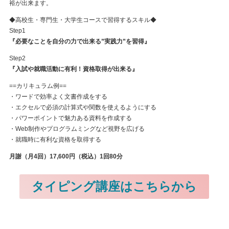
裕が出来ます。
◆高校生・専門生・大学生コースで習得するスキル◆
Step1
『必要なことを自分の力で出来る”実践力”を習得』
Step2
『入試や就職活動に有利！資格取得が出来る』
==カリキュラム例==
・ワードで効率よく文書作成をする
・エクセルで必須の計算式や関数を使えるようにする
・パワーポイントで魅力ある資料を作成する
・Web制作やプログラムミングなど視野を広げる
・就職時に有利な資格を取得する
月謝（月4回）17,600円（税込）1回80分
タイピング講座はこちらから