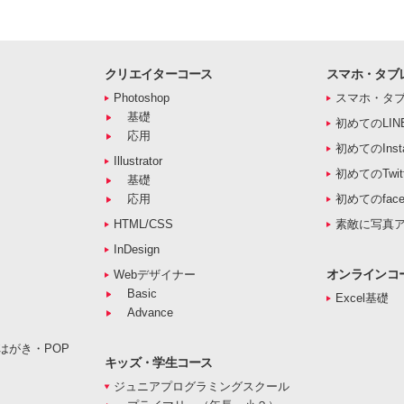
クリエイターコース
スマホ・タブ
Photoshop
スマホ・タ
基礎
初めてのLIN
応用
初めてのInst
Illustrator
初めてのTwitt
基礎
応用
初めてのface
HTML/CSS
素敵に写真
InDesign
オンラインコ
Webデザイナー
Basic
Excel基礎
Advance
はがき・POP
キッズ・学生コース
ジュニアプログラミングスクール