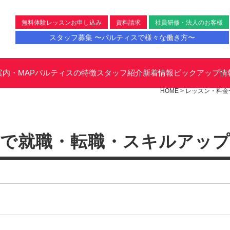
無料体験レッスンお申し込み
資料請求
社員研修・法人のお客様
スタッフ募集 〜パルティスで様々な働き方〜
案内・MAP
パルティスの特徴
スタッフ紹介
新着情報
ピックアップ情
HOME
>
レッスン・料金
得で就職・転職・スキルアッ