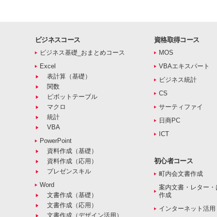
ビジネスコース
資格取得コース
ビジネス基礎_おまとめコース
MOS
Excel
VBAエキスパート
表計算（基礎）
ビジネス統計
関数
CS
ピボットテーブル
マクロ
サーティファイ
統計
日商PC
VBA
ICT
PowerPoint
資料作成（基礎）
初心者コース
資料作成（応用）
プレゼンスキル
町内会文書作成
Word
案内文書・レター・
文書作成（基礎）
作成
文書作成（応用）
インターネット活用
文書作成（デザイン活用）