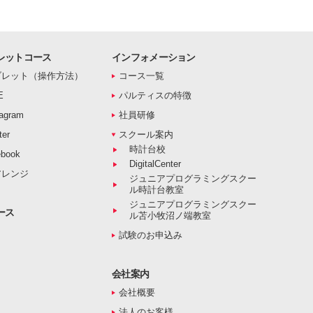
レットコース
インフォメーション
ブレット（操作方法）
コース一覧
E
パルティスの特徴
agram
社員研修
er
スクール案内
時計台校
book
DigitalCenter
アレンジ
ジュニアプログラミングスクー
ル時計台教室
ジュニアプログラミングスクー
ース
ル苫小牧沼ノ端教室
試験のお申込み
会社案内
会社概要
法人のお客様