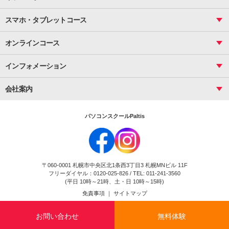
サーティファイ
資料作成（応用）
応用
メール活用
プレゼンスキル
ジュニアプログラミングスクール
日商PC
スマホ・タブレットコース
Illustrator
プライマリー（年長～小２）
Word
ICT
基礎
スタンダード（小３～小６）
スマホ・タブレット（操作方法）
文書作成（基礎）
応用
マインクラフト（年長～小６）
オンラインコース
文書作成（応用）
初めてのLINE
スクラッチ（小１～小６）
HTML/CSS
文書作成（デザイン活用）
Excel基礎
初めてのInstagram
パソコンコース
インフォメーション
InDesign
Access
小学生コース
初めてのTwitter
データベース活用
コース一覧
Webデザイナー
中学生コース
会社案内
Basic
初めてのfacebook
高校生コース
パルティスの特徴
Advance
専門/大学生コース
会社概要
素敵に写真アレンジ
社員研修
パソコンスクールPaltis
法人のお客様
スクール案内
採用情報
時計台校
DigitalCenter
お問い合わせ
ジュニアプログラミングスクール時計台教室
〒060-0001 札幌市中央区北1条西3丁目3 札幌MNビル 11F
ジュニアプログラミングスクール苫小牧沼ノ端教室
フリーダイヤル：0120-025-826 / TEL: 011-241-3560
試験のお申込み
(平日 10時～21時、土・日 10時～15時)
免責事項
｜
サイトマップ
Copyright(c) Flexjapan All rights reserved.
お問い合わせ
無料体験