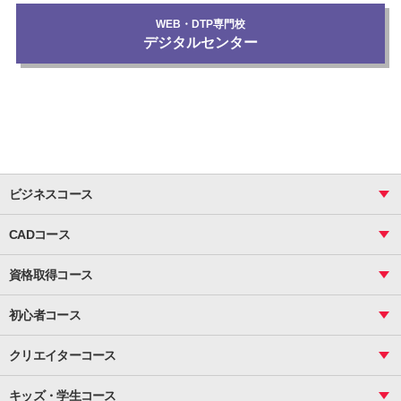
WEB・DTP専門校
デジタルセンター
ビジネスコース
ビジネス基礎_おまとめコース
CADコース
Excel
CAD
表計算（基礎）
資格取得コース
図面作成（基礎）
関数
図面作成（応用）
ピボットテーブル
MOS
マクロ
初心者コース
VBAエキスパート
統計
町内会文書作成
VBA
ビジネス統計
クリエイターコース
案内文書・レター・はがき・POP作成
PowerPoint
CS
Photoshop
資料作成（基礎）
インターネット活用
キッズ・学生コース
基礎