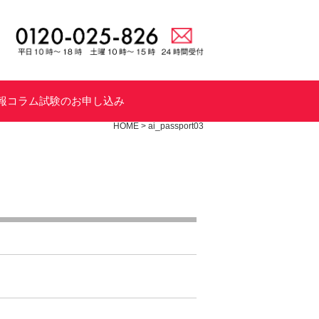
報
コラム
試験のお申し込み
HOME
>
ai_passport03