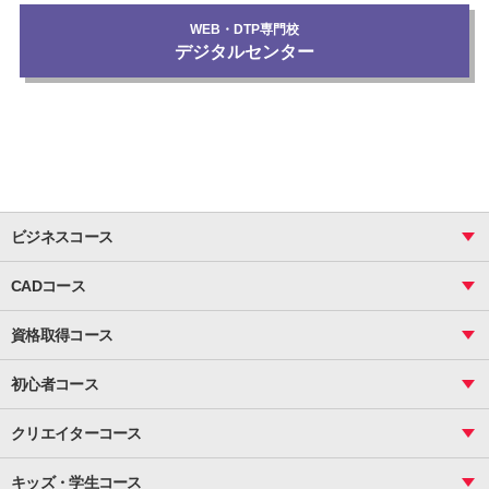
WEB・DTP専門校
デジタルセンター
ビジネスコース
ビジネス基礎_おまとめコース
CADコース
Excel
CAD
表計算（基礎）
資格取得コース
図面作成（基礎）
関数
図面作成（応用）
ピボットテーブル
MOS
マクロ
初心者コース
VBAエキスパート
統計
町内会文書作成
VBA
ビジネス統計
クリエイターコース
案内文書・レター・はがき・POP作成
PowerPoint
CS
Photoshop
資料作成（基礎）
インターネット活用
キッズ・学生コース
基礎