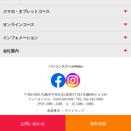
サーティファイ
資料作成（応用）
応用
メール活用
プレゼンスキル
ジュニアプログラミングスクール
日商PC
スマホ・タブレットコース
Illustrator
プライマリー（年長～小２）
Word
ICT
基礎
スタンダード（小３～小６）
スマホ・タブレット（操作方法）
文書作成（基礎）
応用
マインクラフト（年長～小６）
オンラインコース
文書作成（応用）
初めてのLINE
スクラッチ（小１～小６）
HTML/CSS
文書作成（デザイン活用）
Excel基礎
初めてのInstagram
パソコンコース
インフォメーション
InDesign
Access
小学生コース
初めてのTwitter
データベース活用
コース一覧
Webデザイナー
中学生コース
会社案内
Basic
初めてのfacebook
高校生コース
パルティスの特徴
Advance
専門/大学生コース
会社概要
素敵に写真アレンジ
社員研修
パソコンスクールPaltis
法人のお客様
スクール案内
採用情報
時計台校
DigitalCenter
お問い合わせ
ジュニアプログラミングスクール時計台教室
〒060-0001 札幌市中央区北1条西3丁目3 札幌MNビル 11F
ジュニアプログラミングスクール苫小牧沼ノ端教室
フリーダイヤル：0120-025-826 / TEL: 011-241-3560
試験のお申込み
(平日 10時～21時、土・日 10時～15時)
免責事項
｜
サイトマップ
Copyright(c) Flexjapan All rights reserved.
お問い合わせ
無料体験